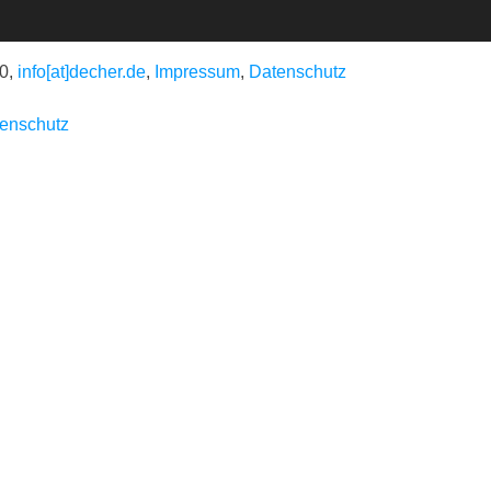
 0,
info[at]decher.de
,
Impressum
,
Datenschutz
enschutz