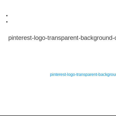
Skip
to
content
pinterest-logo-transparent-background
Beitragsnavigation
pinterest-logo-transparent-backgro