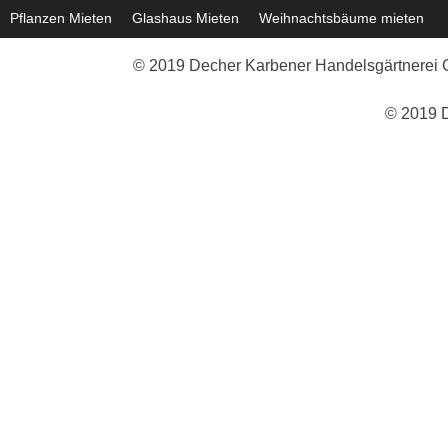
Pflanzen Mieten
Glashaus Mieten
Weihnachtsbäume mieten
© 2019 Decher Karbener Handelsgärtnerei G
© 2019 D