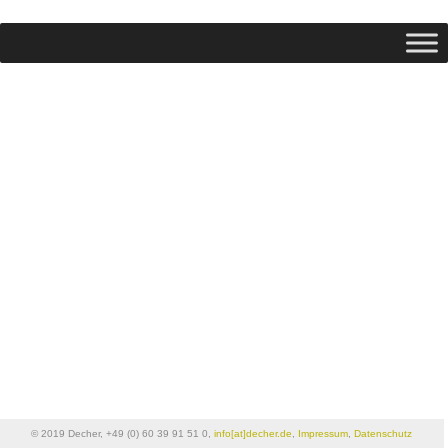
© 2019 Decher, +49 (0) 60 39 91 51 0,
info[at]decher.de
,
Impressum
,
Datenschutz