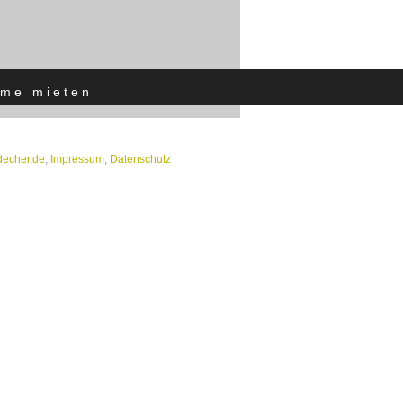
me mieten
]decher.de
,
Impressum
,
Datenschutz