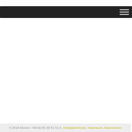
© 2019 Decher, +49 (0) 60 39 91 51 0,
info[at]decher.de
,
Impressum
,
Datenschutz