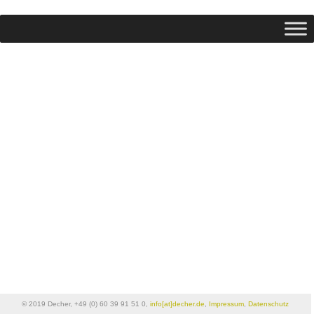
© 2019 Decher, +49 (0) 60 39 91 51 0,
info[at]decher.de
,
Impressum
,
Datenschutz