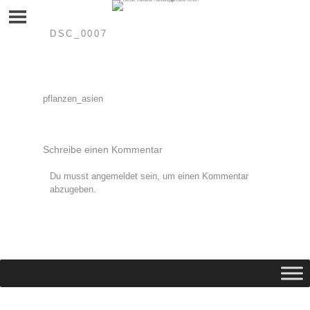
Skip
to
content
DSC_0007
Beitragsnavigation
pflanzen_asien
Schreibe einen Kommentar
Du musst
angemeldet
sein, um einen Kommentar
abzugeben.