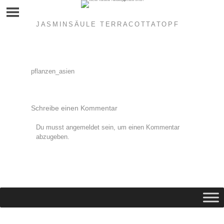
Skip
to
content
JASMINSÄULE TERRACOTTATOPF
Beitragsnavigation
pflanzen_asien
Schreibe einen Kommentar
Du musst
angemeldet
sein, um einen Kommentar
abzugeben.