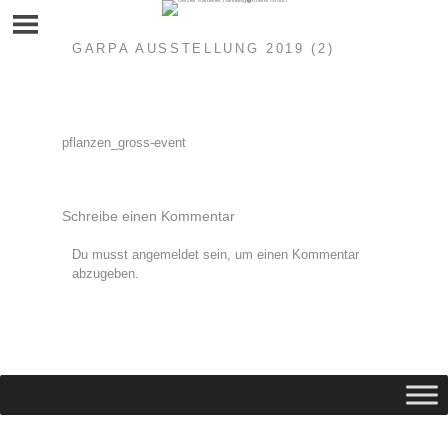
Skip
to
content
GARPA AUSSTELLUNG 2019 (2)
Beitragsnavigation
pflanzen_gross-event
Schreibe einen Kommentar
Du musst
angemeldet
sein, um einen Kommentar
abzugeben.