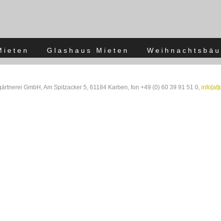
Mieten
Glashaus Mieten
Weihnachtsbäu
rtnerei GmbH, Am Spitzacker 5, 61184 Karben, fon +49 (0) 60 39 91 51 0,
info[at