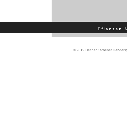
Pflanzen 
© 2019 Decher Karbener Handelsgä