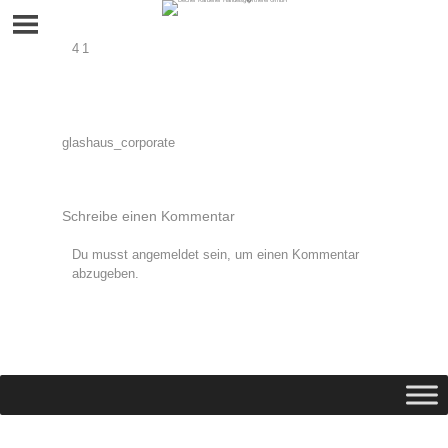
Skip
to
content
41
Beitragsnavigation
glashaus_corporate
Schreibe einen Kommentar
Du musst
angemeldet
sein, um einen Kommentar
abzugeben.