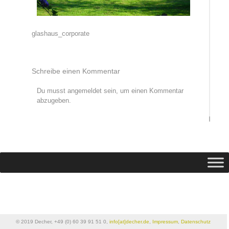
Beitragsnavigation
glashaus_corporate
Schreibe einen Kommentar
Du musst
angemeldet
sein, um einen Kommentar
abzugeben.
© 2019 Decher, +49 (0) 60 39 91 51 0,
info[at]decher.de
,
Impressum
,
Datenschutz