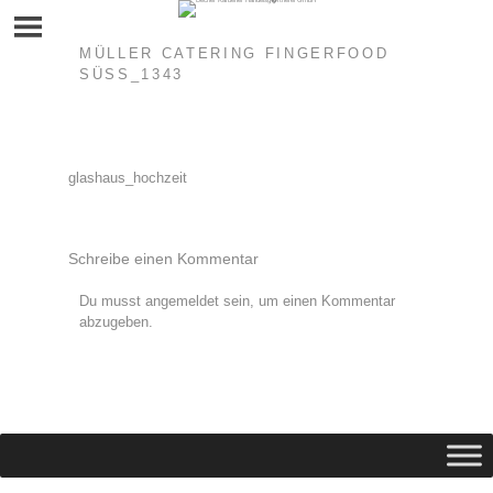
Skip
to
content
MÜLLER CATERING FINGERFOOD
SÜSS_1343
Beitragsnavigation
glashaus_hochzeit
Schreibe einen Kommentar
Du musst
angemeldet
sein, um einen Kommentar
abzugeben.