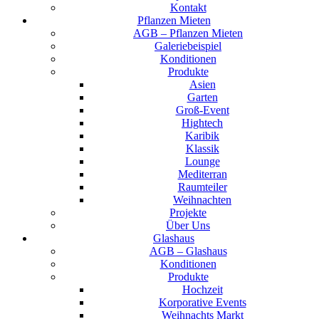
Kontakt
Pflanzen Mieten
AGB – Pflanzen Mieten
Galeriebeispiel
Konditionen
Produkte
Asien
Garten
Groß-Event
Hightech
Karibik
Klassik
Lounge
Mediterran
Raumteiler
Weihnachten
Projekte
Über Uns
Glashaus
AGB – Glashaus
Konditionen
Produkte
Hochzeit
Korporative Events
Weihnachts Markt