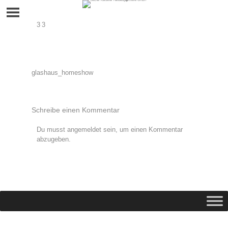
Skip
to
content
33
Beitragsnavigation
glashaus_homeshow
Schreibe einen Kommentar
Du musst
angemeldet
sein, um einen Kommentar
abzugeben.