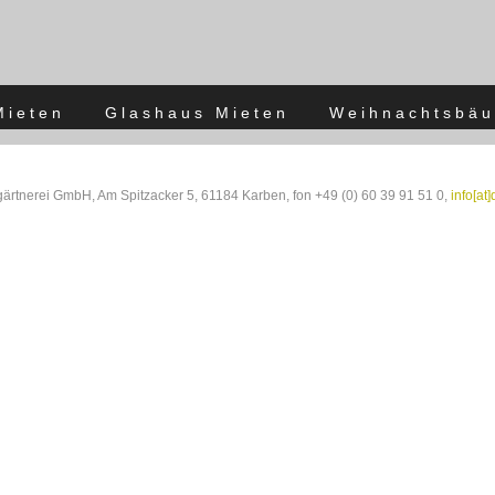
Mieten
Glashaus Mieten
Weihnachtsbäu
rtnerei GmbH, Am Spitzacker 5, 61184 Karben, fon +49 (0) 60 39 91 51 0,
info[at