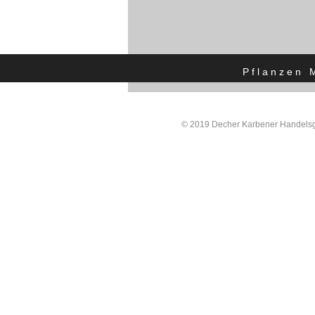
Pflanzen 
© 2019 Decher Karbener Handelsgä