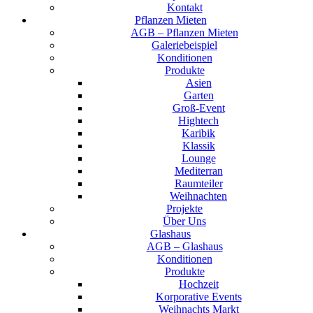
Kontakt
Pflanzen Mieten
AGB – Pflanzen Mieten
Galeriebeispiel
Konditionen
Produkte
Asien
Garten
Groß-Event
Hightech
Karibik
Klassik
Lounge
Mediterran
Raumteiler
Weihnachten
Projekte
Über Uns
Glashaus
AGB – Glashaus
Konditionen
Produkte
Hochzeit
Korporative Events
Weihnachts Markt