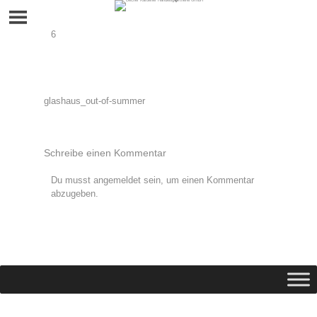
Skip
to
content
6
Beitragsnavigation
glashaus_out-of-summer
Schreibe einen Kommentar
Du musst
angemeldet
sein, um einen Kommentar
abzugeben.