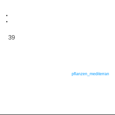
Skip
to
content
39
Beitragsnavigation
pflanzen_mediterran