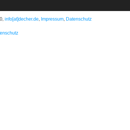
 0,
info[at]decher.de
,
Impressum
,
Datenschutz
enschutz