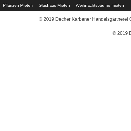
Pflanzen Mieten
Glashaus Mieten
Weihnachtsbäume mieten
© 2019 Decher Karbener Handelsgärtnerei G
© 2019 D