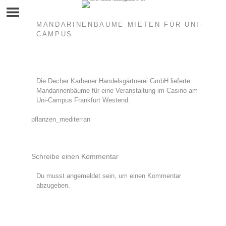
Skip
to
content
MANDARINENBÄUME MIETEN FÜR UNI-
CAMPUS
Die Decher Karbener Handelsgärtnerei GmbH lieferte
Mandarinenbäume für eine Veranstaltung im Casino am
Uni-Campus Frankfurt Westend.
Beitragsnavigation
pflanzen_mediterran
Schreibe einen Kommentar
Du musst
angemeldet
sein, um einen Kommentar
abzugeben.