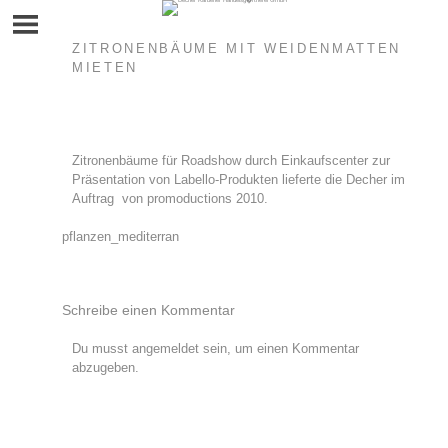
Skip
to
content
ZITRONENBÄUME MIT WEIDENMATTEN
MIETEN
Zitronenbäume für Roadshow durch Einkaufscenter zur
Präsentation von Labello-Produkten lieferte die Decher im
Auftrag von promoductions 2010.
Beitragsnavigation
pflanzen_mediterran
Schreibe einen Kommentar
Du musst
angemeldet
sein, um einen Kommentar
abzugeben.