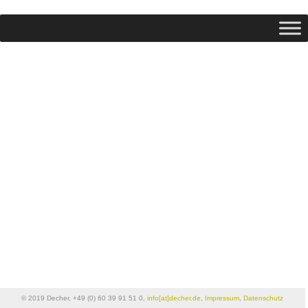
© 2019 Decher, +49 (0) 60 39 91 51 0,
info[at]decher.de
,
Impressum
,
Datenschutz