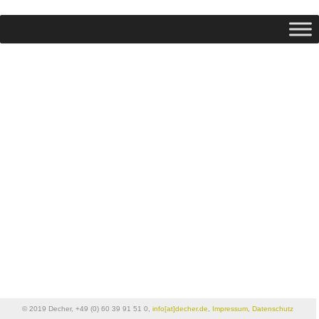
© 2019 Decher, +49 (0) 60 39 91 51 0,
info[at]decher.de
,
Impressum
,
Datenschutz