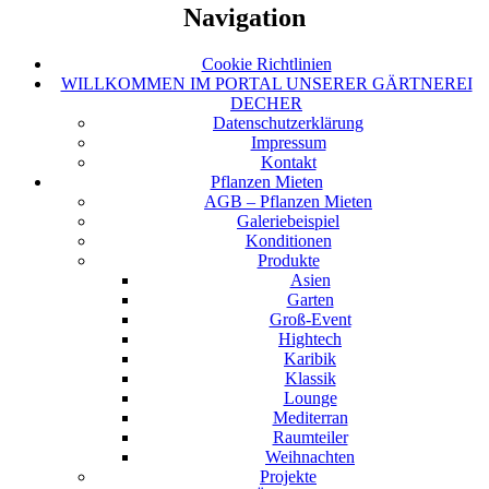
Navigation
Cookie Richtlinien
WILLKOMMEN IM PORTAL UNSERER GÄRTNEREI
DECHER
Datenschutzerklärung
Impressum
Kontakt
Pflanzen Mieten
AGB – Pflanzen Mieten
Galeriebeispiel
Konditionen
Produkte
Asien
Garten
Groß-Event
Hightech
Karibik
Klassik
Lounge
Mediterran
Raumteiler
Weihnachten
Projekte