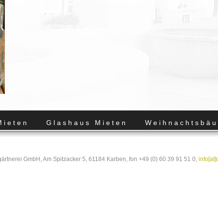
Mieten
Glashaus Mieten
Weihnachtsbäu
m einen Kommentar abzugeben.
rtnerei GmbH, Am Spitzacker 5, 61184 Karben, fon +49 (0) 60 39 91 51 0,
info[at