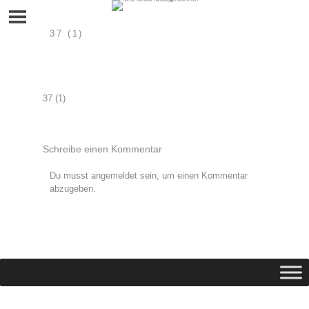
Skip
to
content
37 (1)
Beitragsnavigation
37 (1)
Schreibe einen Kommentar
Du musst
angemeldet
sein, um einen Kommentar
abzugeben.