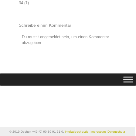
Beitragsnavigation
34 (1)
Schreibe einen Kommentar
Du musst
angemeldet
sein, um einen Kommentar
abzugeben.
© 2019 Decher, +49 (0) 60 39 91 51 0,
info[at]decher.de
,
Impressum
,
Datenschutz