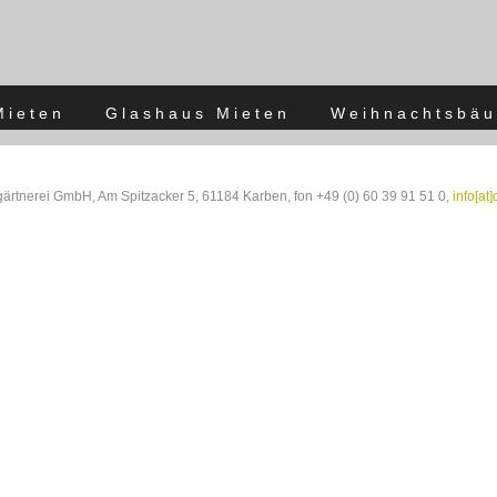
Mieten
Glashaus Mieten
Weihnachtsbäu
rtnerei GmbH, Am Spitzacker 5, 61184 Karben, fon +49 (0) 60 39 91 51 0,
info[at