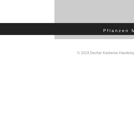
Pflanzen 
© 2019 Decher Karbener Handelsgä