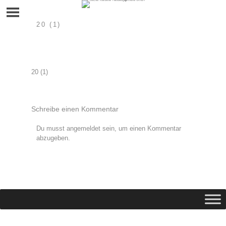
Skip
to
content
20 (1)
Beitragsnavigation
20 (1)
Schreibe einen Kommentar
Du musst
angemeldet
sein, um einen Kommentar
abzugeben.