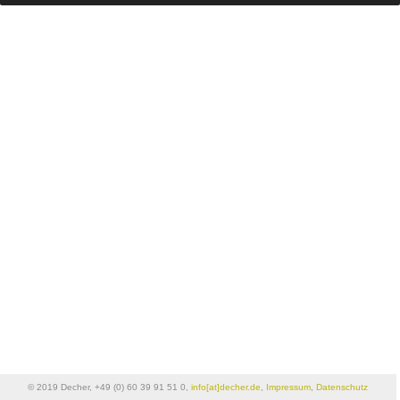
© 2019 Decher, +49 (0) 60 39 91 51 0,
info[at]decher.de
,
Impressum
,
Datenschutz