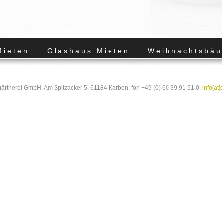
Mieten
Glashaus Mieten
Weihnachtsbäu
rtnerei GmbH, Am Spitzacker 5, 61184 Karben, fon +49 (0) 60 39 91 51 0,
info[at