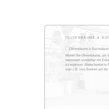
Skip
to
content
OLIVENBÄUME & BU
Mieten Sie Olivenbäume, um Ve
harmoniert wunderbar mit Euka
zu ergänzen. Abwechselnd in Re
man z.B. vom Bankett auf die 