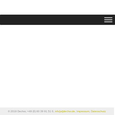
© 2019 Decher, +49 (0) 60 39 91 51 0,
info[at]decher.de
,
Impressum
,
Datenschutz