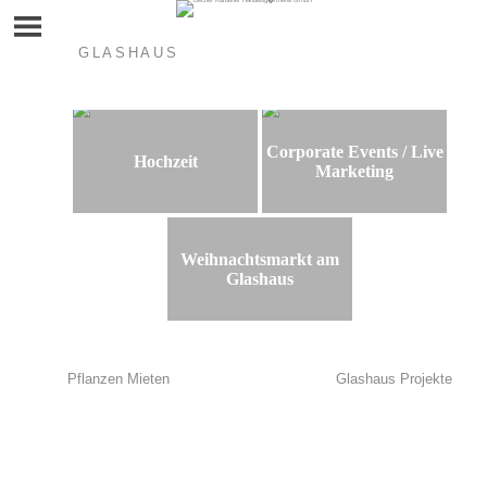
Skip
to
content
GLASHAUS
Corporate Events / Live
Hochzeit
Marketing
Weihnachtsmarkt am
Glashaus
Beitragsnavigation
Pflanzen Mieten
Glashaus Projekte